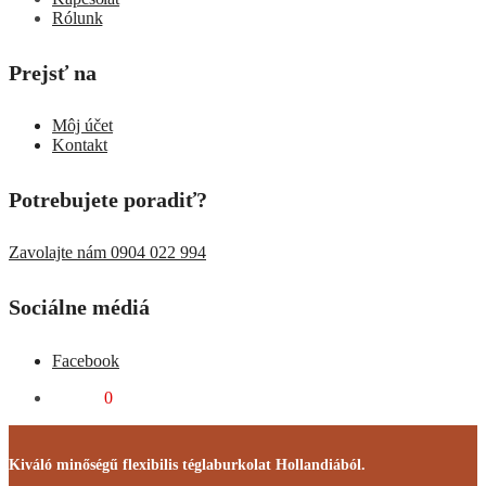
Rólunk
Prejsť na
Môj účet
Kontakt
Potrebujete poradiť?
Zavolajte nám 0904 022 994
Sociálne médiá
Facebook
0,00
Ft
0
Kiváló minőségű flexibilis téglaburkolat Hollandiából.