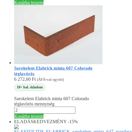
Kosárba teszem
Sarokelem Elabrick minta 607 Colorado
téglavörös
6 272,60
Ft
(ÁFÁ-val együtt)
10+ bal. skladom
Sarokelem Elabrick minta 607 Colorado
téglavörös mennyiség
Kosárba teszem
ELADÁS
KEDVEZMÉNY -15%