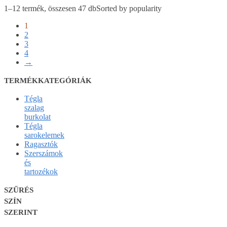
1–12 termék, összesen 47 db
Sorted by popularity
1
2
3
4
→
TERMÉKKATEGÓRIÁK
Tégla
szalag
burkolat
Tégla
sarokelemek
Ragasztók
Szerszámok
és
tartozékok
SZŰRÉS
SZÍN
SZERINT