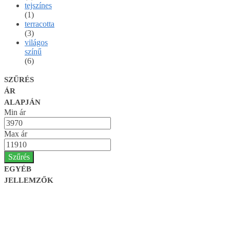
tejszínes
(1)
terracotta
(3)
világos
színű
(6)
SZŰRÉS
ÁR
ALAPJÁN
Min ár
Max ár
Szűrés
EGYÉB
JELLEMZŐK