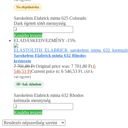
Na objednávku
Sarokelem Elabrick minta 625 Colorado
Dark égetett sötét mennyiség
Kosárba teszem
ELADÁS
KEDVEZMÉNY -15%
Sarokelem Elabrick minta 632 Rhodos
krémszín
7 701,80
Ft
Original price was: 7 701,80 Ft.
6
546,53
Ft
Current price is: 6 546,53 Ft.
(ÁFÁ-
val együtt)
10+ bal. skladom
Sarokelem Elabrick minta 632 Rhodos
krémszín mennyiség
Kosárba teszem