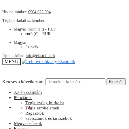
Hívjon minket:
0904 022 994
Téglaburkolati szakember.
Magyar forint (Ft) - HUF
euró (€) - EUR
Magyar
Szlovák
Írjon nekünk:
info@elastolith.sk
MENU
Keresés a következőre:
Keresés a következőre:
Keresés
Keresés
Az én számlám
Pénztár
Termékek
Tégla szalag burkolat
0,00
Ft
0
Tégla sarokelemek
Ragasztók
Szerszámok és tartozékok
Megvalósítások
Kapcsolat