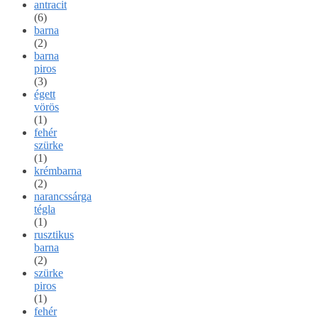
antracit
(6)
barna
(2)
barna
piros
(3)
égett
vörös
(1)
fehér
szürke
(1)
krémbarna
(2)
narancssárga
tégla
(1)
rusztikus
barna
(2)
szürke
piros
(1)
fehér