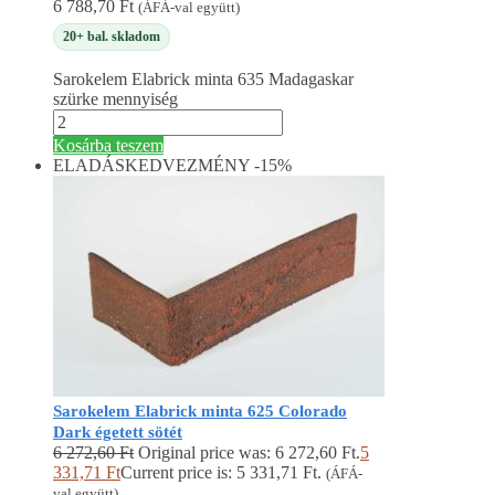
6 788,70
Ft
(ÁFÁ-val együtt)
20+ bal. skladom
Sarokelem Elabrick minta 635 Madagaskar
szürke mennyiség
Kosárba teszem
ELADÁS
KEDVEZMÉNY -15%
Sarokelem Elabrick minta 625 Colorado
Dark égetett sötét
6 272,60
Ft
Original price was: 6 272,60 Ft.
5
331,71
Ft
Current price is: 5 331,71 Ft.
(ÁFÁ-
val együtt)