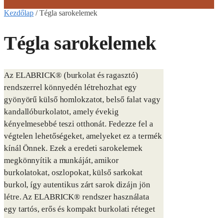
Kezdőlap
/
Tégla sarokelemek
Tégla sarokelemek
Az ELABRICK® (burkolat és ragasztó)
rendszerrel könnyedén létrehozhat egy
gyönyörű külső homlokzatot, belső falat vagy
kandallóburkolatot, amely évekig
kényelmesebbé teszi otthonát. Fedezze fel a
végtelen lehetőségeket, amelyeket ez a termék
kínál Önnek. Ezek a eredeti sarokelemek
megkönnyítik a munkáját, amikor
burkolatokat, oszlopokat, külső sarkokat
burkol, így autentikus zárt sarok dizájn jön
létre. Az ELABRICK® rendszer használata
egy tartós, erős és kompakt burkolati réteget