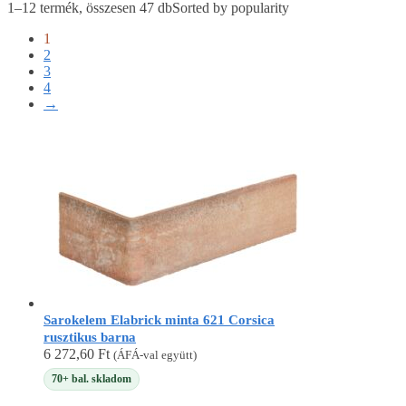
1–12 termék, összesen 47 db
Sorted by popularity
1
2
3
4
→
Sarokelem Elabrick minta 621 Corsica
rusztikus barna
6 272,60
Ft
(ÁFÁ-val együtt)
70+ bal. skladom