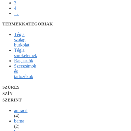
3
4
→
TERMÉKKATEGÓRIÁK
Tégla
szalag
burkolat
Tégla
sarokelemek
Ragasztók
Szerszámok
és
tartozékok
SZŰRÉS
SZÍN
SZERINT
antracit
(4)
barna
(2)