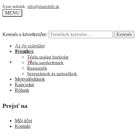
Írjon nekünk:
info@elastolith.sk
MENU
Keresés a következőre:
Keresés a következőre:
Keresés
Keresés
Az én számlám
Pénztár
Termékek
Tégla szalag burkolat
0,00
Ft
0
Tégla sarokelemek
Ragasztók
Szerszámok és tartozékok
Megvalósítások
Kapcsolat
Rólunk
Prejsť na
Môj účet
Kontakt