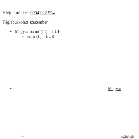
Hívjon minket:
0904 022 994
Téglaburkolati szakember.
Magyar forint (Ft) - HUF
euró (€) - EUR
Magyar
Szlovák