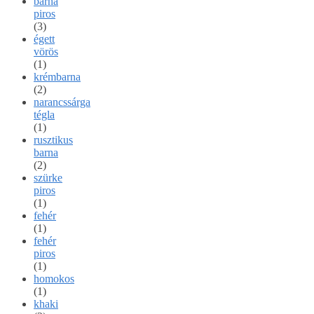
barna
piros
(3)
égett
vörös
(1)
krémbarna
(2)
narancssárga
tégla
(1)
rusztikus
barna
(2)
szürke
piros
(1)
fehér
(1)
fehér
piros
(1)
homokos
(1)
khaki