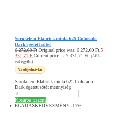
Sarokelem Elabrick minta 625 Colorado
Dark égetett sötét
6 272,60
Ft
Original price was: 6 272,60 Ft.
5
331,71
Ft
Current price is: 5 331,71 Ft.
(ÁFÁ-
val együtt)
Na objednávku
Sarokelem Elabrick minta 625 Colorado
Dark égetett sötét mennyiség
Kosárba teszem
ELADÁS
KEDVEZMÉNY -15%