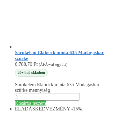
Sarokelem Elabrick minta 635 Madagaskar
szürke
6 788,70
Ft
(ÁFÁ-val együtt)
20+ bal. skladom
Sarokelem Elabrick minta 635 Madagaskar
szürke mennyiség
Kosárba teszem
ELADÁS
KEDVEZMÉNY -15%