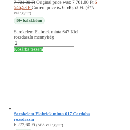
7 701,80
Ft
Original price was: 7 701,80 Ft.
6
546,53
Ft
Current price is: 6 546,53 Ft.
(ÁFÁ-
val együtt)
90+ bal. skladom
Sarokelem Elabrick minta 647 Kiel
rozsdaszín mennyiség
Kosárba teszem
Sarokelem Elabrick minta 617 Cordoba
rozsdaszín
6 272,60
Ft
(ÁFÁ-val együtt)