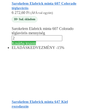
Sarokelem Elabrick minta 607 Colorado
téglavörös
6 272,60
Ft
(ÁFÁ-val együtt)
10+ bal. skladom
Sarokelem Elabrick minta 607 Colorado
téglavörös mennyiség
Kosárba teszem
ELADÁS
KEDVEZMÉNY -15%
Sarokelem Elabrick minta 647 Kiel
rozsdaszín