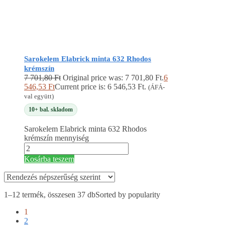
Sarokelem Elabrick minta 632 Rhodos
krémszín
7 701,80
Ft
Original price was: 7 701,80 Ft.
6
546,53
Ft
Current price is: 6 546,53 Ft.
(ÁFÁ-
val együtt)
10+ bal. skladom
Sarokelem Elabrick minta 632 Rhodos
krémszín mennyiség
Kosárba teszem
1–12 termék, összesen 37 db
Sorted by popularity
1
2